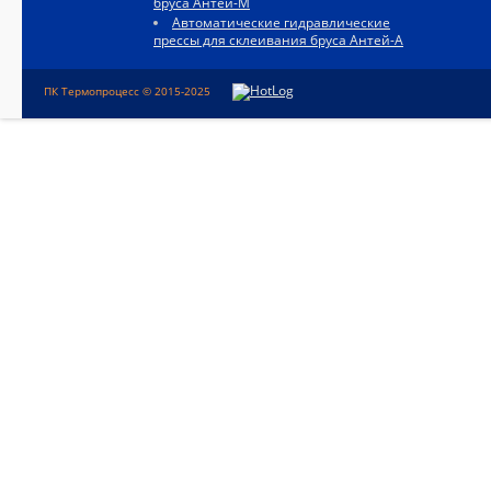
бруса Антей-М
Автоматические гидравлические
прессы для склеивания бруса Антей-А
ПК Термопроцесс © 2015-2025