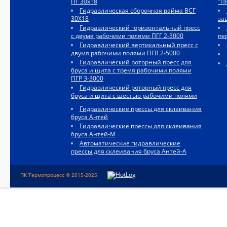
ПГ 30х18
"П
Гидравлическая сборочная вайма ВСГ
30Х18
за
Гидравлический горизонтальный пресс
с двумя рабочими полями ПГГ 2-3000
пе
Гидравлический вертикальный пресс с
двумя рабочими полями ПГВ 2-5000
Гидравлический роторный пресс для
бруса и щита с тремя рабочими полями
ПГР 3-3000
Гидравлический роторный пресс для
бруса и щита с шестью рабочими полями
Гидравлические прессы для склеивания
бруса Антей
Гидравлические прессы для склеивания
бруса Антей-М
Автоматические гидравлические
прессы для склеивания бруса Антей-А
ПК Термопроцесс © 2015-2025